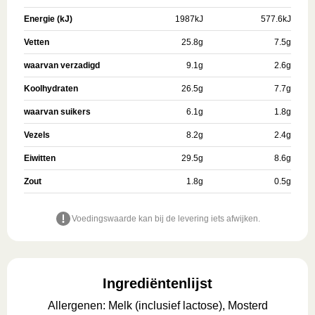
Energie (kJ)
1987
kJ
577.6
kJ
Vetten
25.8
g
7.5
g
waarvan verzadigd
9.1
g
2.6
g
Koolhydraten
26.5
g
7.7
g
waarvan suikers
6.1
g
1.8
g
Vezels
8.2
g
2.4
g
Eiwitten
29.5
g
8.6
g
Zout
1.8
g
0.5
g
Voedingswaarde kan bij de levering iets afwijken.
Ingrediëntenlijst
Allergenen
:
Melk (inclusief lactose), Mosterd