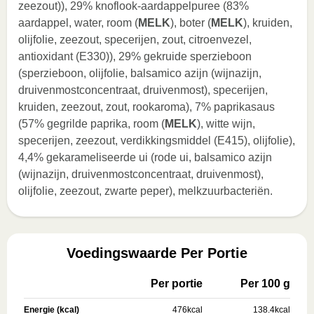
zeezout)), 29% knoflook-aardappelpuree (83%
aardappel, water, room (
MELK
), boter (
MELK
), kruiden,
olijfolie, zeezout, specerijen, zout, citroenvezel,
antioxidant (E330)), 29% gekruide sperzieboon
(sperzieboon, olijfolie, balsamico azijn (wijnazijn,
druivenmostconcentraat, druivenmost), specerijen,
kruiden, zeezout, zout, rookaroma), 7% paprikasaus
(57% gegrilde paprika, room (
MELK
), witte wijn,
specerijen, zeezout, verdikkingsmiddel (E415), olijfolie),
4,4% gekarameliseerde ui (rode ui, balsamico azijn
(wijnazijn, druivenmostconcentraat, druivenmost),
olijfolie, zeezout, zwarte peper), melkzuurbacteriën.
Voedingswaarde Per Portie
Per portie
Per 100 g
Energie (kcal)
476
kcal
138.4
kcal