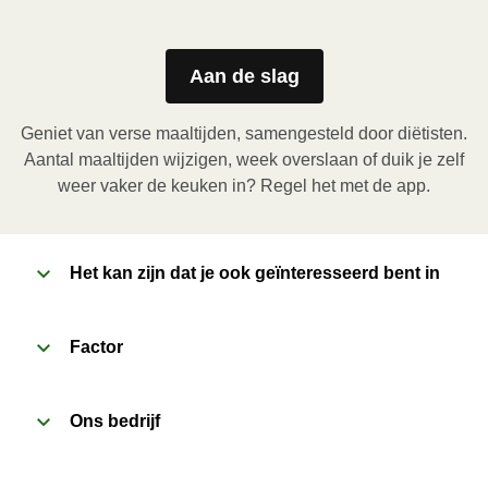
1
Magnetron (800W)
:

Verwijder de kartonnen sleeve en prik enkele gaatjes 
Aan de slag
in de folie. Plaats het bakje in de magnetron en 
verwarm de maaltijd gedurende 3,5 minuten. Laat de 
Geniet van verse maaltijden, samengesteld door diëtisten.
maaltijd daarna nog 1 minuut rusten voor het 
Aantal maaltijden wijzigen, week overslaan of duik je zelf
verwijderen van de folie. Pas bij het openen op voor 
weer vaker de keuken in? Regel het met de app.
vrijkomende damp.
2
Het kan zijn dat je ook geïnteresseerd bent in
Oven (170˚C)
:

Verwarm de oven voor. Verwijder de kartonnen 
sleeve en prik enkele gaatjes in de folie. Plaats het 
Factor
bakje in een voorverwarmde oven en verwarm de 
maaltijd gedurende 20 minuten. Laat de maaltijd 
Ons bedrijf
daarna nog 1 minuut rusten voor het verwijderen van 
de folie. Pas bij het openen op voor vrijkomende 
damp.