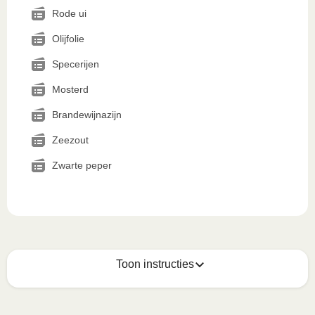
Rode ui
Olijfolie
Specerijen
Mosterd
Brandewijnazijn
Zeezout
Zwarte peper
Toon instructies
Zo geniet je er op z'n best van