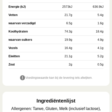
Energie (kJ)
2573
kJ
636.9
kJ
Vetten
21.7
g
5.4
g
waarvan verzadigd
6.5
g
1.6
g
Koolhydraten
74.3
g
18.4
g
waarvan suikers
19.9
g
4.9
g
Vezels
16.4
g
4.1
g
Eiwitten
21.1
g
5.2
g
Zout
2
g
0.5
g
Voedingswaarde kan bij de levering iets afwijken.
Ingrediëntenlijst
Allergenen
:
Tarwe, Gluten, Melk (inclusief lactose),