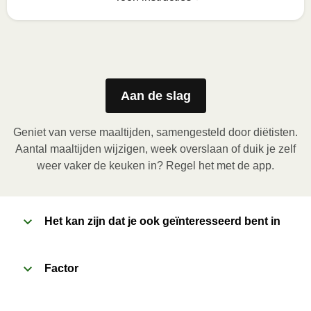
Zo geniet je er op z'n best van
1
Magnetron (800W)
:

Verwijder de kartonnen sleeve en prik enkele gaatjes 
Aan de slag
in de folie. Plaats het bakje in de magnetron en 
verwarm de maaltijd gedurende 3,5 minuten. Laat de 
Geniet van verse maaltijden, samengesteld door diëtisten.
maaltijd daarna nog 1 minuut rusten voor het 
Aantal maaltijden wijzigen, week overslaan of duik je zelf
verwijderen van de folie. Pas bij het openen op voor 
weer vaker de keuken in? Regel het met de app.
vrijkomende damp.
2
Het kan zijn dat je ook geïnteresseerd bent in
Oven (170 ̊C)
:

Verwarm de oven voor. Verwijder de kartonnen 
sleeve en prik enkele gaatjes in de folie. Plaats het 
Factor
bakje in een voorverwarmde oven en verwarm de 
maaltijd gedurende 20 minuten. Laat de maaltijd 