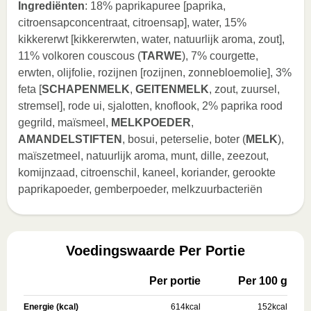
Ingrediënten
: 18% paprikapuree [paprika,
citroensapconcentraat, citroensap], water, 15%
kikkererwt [kikkererwten, water, natuurlijk aroma, zout],
11% volkoren couscous (
TARWE
), 7% courgette,
erwten, olijfolie, rozijnen [rozijnen, zonnebloemolie], 3%
feta [
SCHAPENMELK
,
GEITENMELK
, zout, zuursel,
stremsel], rode ui, sjalotten, knoflook, 2% paprika rood
gegrild, maïsmeel,
MELKPOEDER
,
AMANDELSTIFTEN
, bosui, peterselie, boter (
MELK
),
maïszetmeel, natuurlijk aroma, munt, dille, zeezout,
komijnzaad, citroenschil, kaneel, koriander, gerookte
paprikapoeder, gemberpoeder, melkzuurbacteriën
Voedingswaarde Per Portie
Per portie
Per 100 g
Energie (kcal)
614
kcal
152
kcal