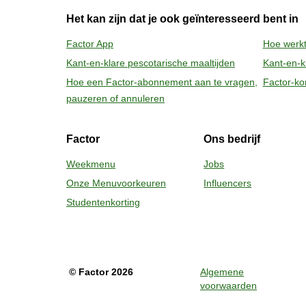
daarna nog 1 minuut rusten voor het verwij
Het kan zijn dat je ook geïnteresseerd bent in
vrijkomende damp.
Factor App
Hoe werkt
Kant-en-klare pescotarische maaltijden
Kant-en-kl
Hoe een Factor-abonnement aan te vragen,
Factor-ko
pauzeren of annuleren
Factor
Ons bedrijf
Weekmenu
Jobs
Onze Menuvoorkeuren
Influencers
Studentenkorting
©
Factor
2026
Algemene
voorwaarden