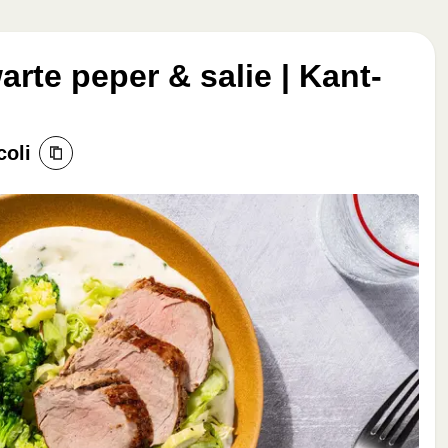
rte peper & salie | Kant-
coli