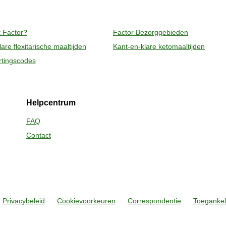
deren van de folie. Pas bij het openen op voor 
 Factor?
Factor Bezorggebieden
are flexitarische maaltijden
Kant-en-klare ketomaaltijden
rtingscodes
Helpcentrum
FAQ
Contact
Privacybeleid
Cookievoorkeuren
Correspondentie
Toegankeli