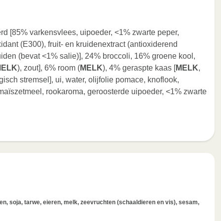
 [85% varkensvlees, uipoeder, <1% zwarte peper,
idant (E300), fruit- en kruidenextract (antioxiderend
kruiden (bevat <1% salie)], 24% broccoli, 16% groene kool,
MELK
), zout], 6% room (
MELK
), 4% geraspte kaas [
MELK
,
sch stremsel], ui, water, olijfolie pomace, knoflook,
, maïszetmeel, rookaroma, geroosterde uipoeder, <1% zwarte
, soja, tarwe, eieren, melk, zeevruchten (schaaldieren en vis), sesam,