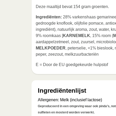
Deze maaltijd bevat 154 gram groenten.
Ingrediënten:
28% varkenshaas gemarineerd
gedroogde knoflook, olijfolie pomace, antiox
ingrediënt), natuurlijk aroma, zout, water, 
9% roomkaas [
KARNEMELK
, 15% room (
aardappelzetmeel, zout, zuursel, microbiologi
MELKPOEDER
, peterselie, <1% bieslook
peper, zeezout, melkzuurbacteriën
E = Door de EU goedgekeurde hulpstof
Ingrediëntenlijst
Allergenen
:
Melk (inclusief lactose)
Geproduceerd in een omgeving waar ook pinda’s, noten
sulfieten en mosterd worden verwerkt.