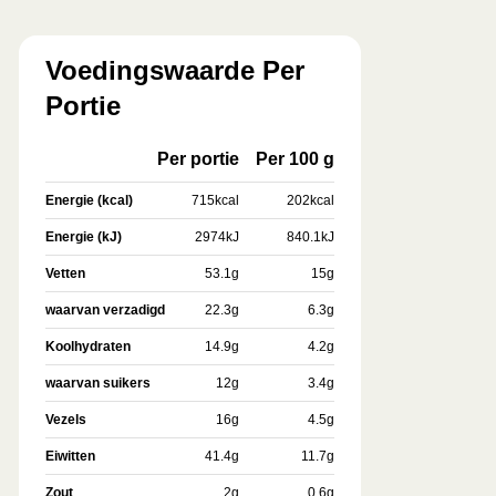
Voedingswaarde Per
Portie
Per portie
Per 100 g
Energie (kcal)
715
kcal
202
kcal
Energie (kJ)
2974
kJ
840.1
kJ
Vetten
53.1
g
15
g
waarvan verzadigd
22.3
g
6.3
g
Koolhydraten
14.9
g
4.2
g
waarvan suikers
12
g
3.4
g
Vezels
16
g
4.5
g
Eiwitten
41.4
g
11.7
g
Zout
2
g
0.6
g