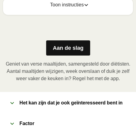
Toon instructies
Zo geniet je er op z'n best van
1
Magnetron (800W)
:

Verwijder de kartonnen sleeve en prik enkele gaatjes 
Aan de slag
in de folie. Plaats het bakje in de magnetron en 
verwarm de maaltijd gedurende 3,5 minuten. Laat de 
Geniet van verse maaltijden, samengesteld door diëtisten.
maaltijd daarna nog 1 minuut rusten voor het 
Aantal maaltijden wijzigen, week overslaan of duik je zelf
verwijderen van de folie. Pas bij het openen op voor 
weer vaker de keuken in? Regel het met de app.
vrijkomende damp.
2
Het kan zijn dat je ook geïnteresseerd bent in
Oven (170˚C)
:

Verwarm de oven voor. Verwijder de kartonnen 
sleeve en prik enkele gaatjes in de folie. Plaats het 
Factor
bakje in een voorverwarmde oven en verwarm de 