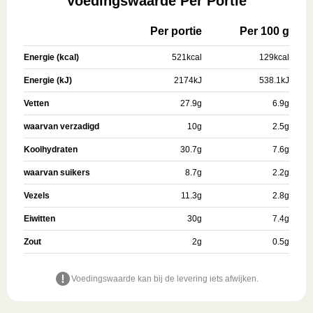
Voedingswaarde Per Portie
Per portie
Per 100 g
Energie (kcal)
521
kcal
129
kcal
Energie (kJ)
2174
kJ
538.1
kJ
Vetten
27.9
g
6.9
g
waarvan verzadigd
10
g
2.5
g
Koolhydraten
30.7
g
7.6
g
waarvan suikers
8.7
g
2.2
g
Vezels
11.3
g
2.8
g
Eiwitten
30
g
7.4
g
Zout
2
g
0.5
g
Voedingswaarde kan bij de levering iets afwijken.