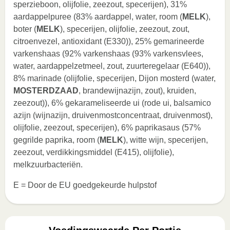
sperzieboon, olijfolie, zeezout, specerijen), 31%
aardappelpuree (83% aardappel, water, room (
MELK
),
boter (
MELK
), specerijen, olijfolie, zeezout, zout,
citroenvezel, antioxidant (E330)), 25% gemarineerde
varkenshaas (92% varkenshaas (93% varkensvlees,
water, aardappelzetmeel, zout, zuurteregelaar (E640)),
8% marinade (olijfolie, specerijen, Dijon mosterd (water,
MOSTERDZAAD
, brandewijnazijn, zout), kruiden,
zeezout)), 6% gekarameliseerde ui (rode ui, balsamico
azijn (wijnazijn, druivenmostconcentraat, druivenmost),
olijfolie, zeezout, specerijen), 6% paprikasaus (57%
gegrilde paprika, room (
MELK
), witte wijn, specerijen,
zeezout, verdikkingsmiddel (E415), olijfolie),
melkzuurbacteriën.
E = Door de EU goedgekeurde hulpstof