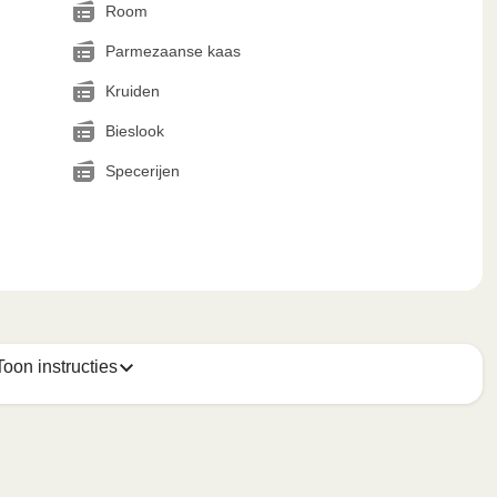
Room
Parmezaanse kaas
Kruiden
Bieslook
Specerijen
Toon instructies
 van