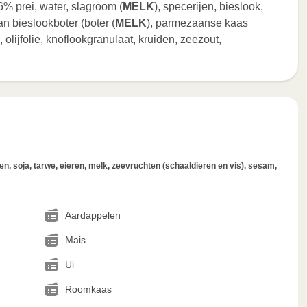
 6% prei, water, slagroom (
MELK
), specerijen, bieslook,
an bieslookboter (boter (
MELK
), parmezaanse kaas
n, olijfolie, knoflookgranulaat, kruiden, zeezout,
, soja, tarwe, eieren, melk, zeevruchten (schaaldieren en vis), sesam,
Aardappelen
Mais
Ui
Roomkaas