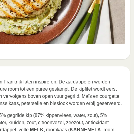
n Frankrijk laten inspireren. De aardappelen worden
re room tot een puree gestampt. De kipfilet wordt eerst
n vervolgens boven open vuur gegrild. Maïs en courgette
se kaas, peterselie en bieslook worden erbij geserveerd.
95% gegrilde kip (87% kippenvlees, water, zout), 5%
ter, kruiden, zout, citroenvezel, zeezout, antioxidant
rdappel, volle
MELK
, roomkaas (
KARNEMELK
, room