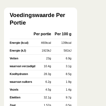
Voedingswaarde Per
Portie
Per portie
Per 100 g
Energie (kcal)
460
kcal
139
kcal
Energie (kJ)
1923
kJ
581
kJ
Vetten
23
g
6.9
g
waarvan verzadigd
10.4
g
3.1
g
Koolhydraten
28.3
g
8.5
g
waarvan suikers
6.2
g
1.9
g
Vezels
4.5
g
1.4
g
Eiwitten
32.1
g
9.7
g
Zout
1.57
g
0.5
g