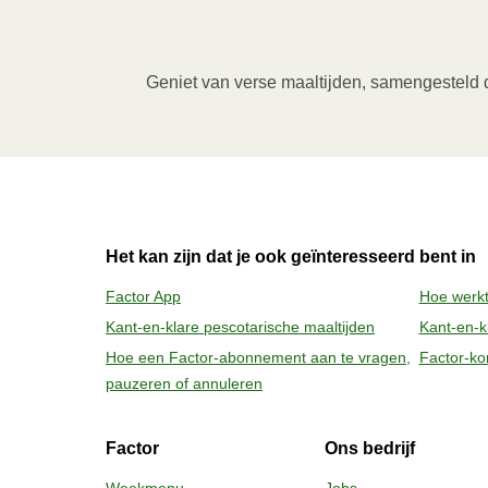
Magnetron (800W)
:

Verwijder de kartonnen sleeve en prik enkel
verwarm de maaltijd gedurende 3,5 minuten
Geniet van verse maaltijden, samengesteld do
verwijderen van de folie. Pas bij het ope
2
Oven (170˚C)
:

Verwarm de oven voor. Verwijder de kartonne
bakje in een voorverwarmde oven en verwa
daarna nog 1 minuut rusten voor het verwij
Het kan zijn dat je ook geïnteresseerd bent in
vrijkomende damp.
Factor App
Hoe werkt
Kant-en-klare pescotarische maaltijden
Kant-en-kl
Hoe een Factor-abonnement aan te vragen,
Factor-ko
pauzeren of annuleren
Factor
Ons bedrijf