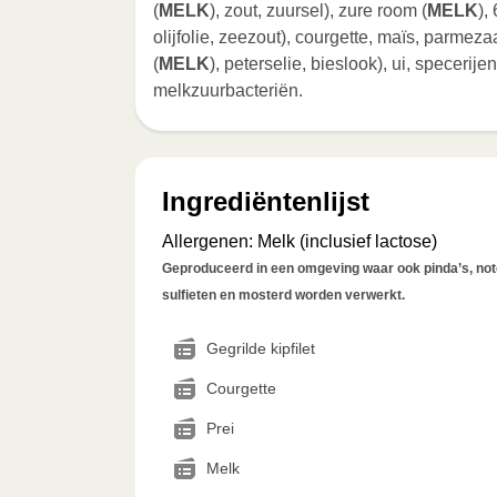
(
MELK
), zout, zuursel), zure room (
MELK
),
olijfolie, zeezout), courgette, maïs, parmeza
(
MELK
), peterselie, bieslook), ui, specerije
melkzuurbacteriën.
Ingrediëntenlijst
Allergenen
:
Melk (inclusief lactose)
Geproduceerd in een omgeving waar ook pinda’s, noten
sulfieten en mosterd worden verwerkt.
Gegrilde kipfilet
Courgette
Prei
Melk