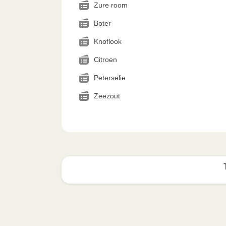
Zure room
Boter
Knoflook
Citroen
Peterselie
Zeezout
Zo geniet je er op z'n best
1