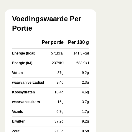
Voedingswaarde Per
Portie
Per portie
Per 100 g
Energie (kcal)
571
kcal
141.3
kcal
Energie (kJ)
2379
kJ
588.9
kJ
Vetten
37
g
9.2
g
waarvan verzadigd
9.4
g
2.3
g
Koolhydraten
18.4
g
4.6
g
waarvan suikers
15
g
3.7
g
Vezels
6.7
g
1.7
g
Eiwitten
37.2
g
9.2
g
Zout
2.03
g
0.5
g