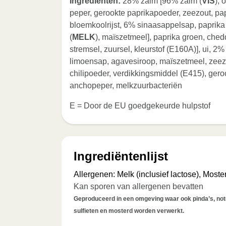
Ingrediënten:
28% zalm [96% zalm (
VIS
), 
peper, gerookte paprikapoeder, zeezout, pa
bloemkoolrijst, 6% sinaasappelsap, paprik
(
MELK
), maïszetmeel], paprika groen, ched
stremsel, zuursel, kleurstof (E160A)], ui, 2%
limoensap, agavesiroop, maïszetmeel, zeez
chilipoeder, verdikkingsmiddel (E415), ger
anchopeper, melkzuurbacteriën
E = Door de EU goedgekeurde hulpstof
Ingrediëntenlijst
Allergenen
:
Melk (inclusief lactose), Moste
Kan sporen van allergenen bevatten
Geproduceerd in een omgeving waar ook pinda’s, noten
sulfieten en mosterd worden verwerkt.