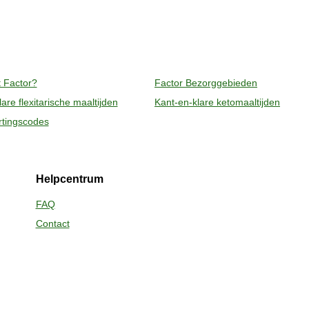
en sleeve. Open de folie gedeeltelijk om het 
en vouw de folie terug. Plaats het bakje in een 
d gedurende 20 minuten in de oven. Laat de maaltijd 
 Factor?
Factor Bezorggebieden
deren van de folie. Pas bij het openen op voor 
are flexitarische maaltijden
Kant-en-klare ketomaaltijden
 cupje toe aan de maaltijd.
rtingscodes
Helpcentrum
FAQ
Contact