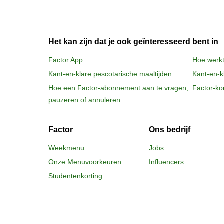
2
Oven (170˚C)
:

Verwarm de oven voor. Verwijder de kartonn
bijgevoegde cupje uit de maaltijd te halen 
Het kan zijn dat je ook geïnteresseerd bent in
voorverwarmde oven en verwarm de maaltij
Factor App
Hoe werkt
daarna nog 1 minuut rusten voor het verwij
Kant-en-klare pescotarische maaltijden
Kant-en-kl
vrijkomende damp. Voeg de inhoud van het
Hoe een Factor-abonnement aan te vragen,
Factor-ko
pauzeren of annuleren
Factor
Ons bedrijf
Weekmenu
Jobs
Onze Menuvoorkeuren
Influencers
Studentenkorting