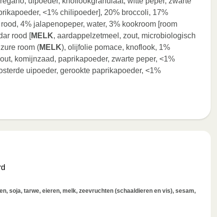
oregano, uipoeder, knoflookgranulaat, witte peper, zwarte
prikapoeder, <1% chilipoeder], 20% broccoli, 17%
a rood, 4% jalapenopeper, water, 3% kookroom [room
dar rood [
MELK
, aardappelzetmeel, zout, microbiologisch
 zure room (
MELK
), olijfolie pomace, knoflook, 1%
out, komijnzaad, paprikapoeder, zwarte peper, <1%
oosterde uipoeder, gerookte paprikapoeder, <1%
rd
, soja, tarwe, eieren, melk, zeevruchten (schaaldieren en vis), sesam,