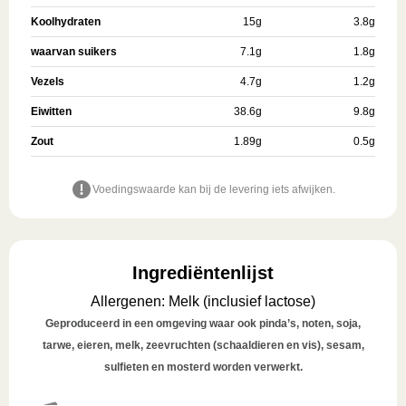
Koolhydraten
15
g
3.8
g
waarvan suikers
7.1
g
1.8
g
Vezels
4.7
g
1.2
g
Eiwitten
38.6
g
9.8
g
Zout
1.89
g
0.5
g
Voedingswaarde kan bij de levering iets afwijken.
Ingrediëntenlijst
Allergenen
:
Melk (inclusief lactose)
Geproduceerd in een omgeving waar ook pinda’s, noten, soja,
tarwe, eieren, melk, zeevruchten (schaaldieren en vis), sesam,
sulfieten en mosterd worden verwerkt.