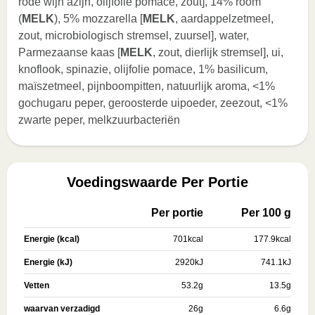
rode wijn azijn, olijfolie pomace, zout], 14% room
(
MELK
), 5% mozzarella [
MELK
, aardappelzetmeel,
zout, microbiologisch stremsel, zuursel], water,
Parmezaanse kaas [
MELK
, zout, dierlijk stremsel], ui,
knoflook, spinazie, olijfolie pomace, 1% basilicum,
maïszetmeel, pijnboompitten, natuurlijk aroma, <1%
gochugaru peper, geroosterde uipoeder, zeezout, <1%
zwarte peper, melkzuurbacteriën
Voedingswaarde Per Portie
Per portie
Per 100 g
Energie (kcal)
701
kcal
177.9
kcal
Energie (kJ)
2920
kJ
741.1
kJ
Vetten
53.2
g
13.5
g
waarvan verzadigd
26
g
6.6
g