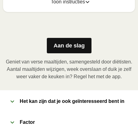
Toon instructies
Zo geniet je er op z'n best van
1
Magnetron (800W)
:

Verwijder de kartonnen sleeve en prik enkele gaatjes 
Aan de slag
in de folie. Plaats het bakje in de magnetron en 
verwarm de maaltijd gedurende 3,5 minuten. Laat de 
Geniet van verse maaltijden, samengesteld door diëtisten.
maaltijd daarna nog 1 minuut rusten voor het 
Aantal maaltijden wijzigen, week overslaan of duik je zelf
verwijderen van de folie. Pas bij het openen op voor 
weer vaker de keuken in? Regel het met de app.
vrijkomende damp.
2
Het kan zijn dat je ook geïnteresseerd bent in
Oven (170 ̊C)
:

Verwarm de oven voor. Verwijder de kartonnen 
sleeve en prik enkele gaatjes in de folie. Plaats het 
Factor
bakje in een voorverwarmde oven en verwarm de 
maaltijd gedurende 20 minuten. Laat de maaltijd 