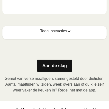
Toon instructies
Zo geniet je er op z'n best van
1
Magnetron (800W)
:

Verwijder de kartonnen sleeve en prik enkele gaatjes 
Aan de slag
in de folie. Plaats het bakje in de magnetron en 
verwarm de maaltijd gedurende 4 minuten. Laat de 
Geniet van verse maaltijden, samengesteld door diëtisten.
maaltijd daarna nog 1 minuut rusten voor het 
Aantal maaltijden wijzigen, week overslaan of duik je zelf
verwijderen van de folie. Pas bij het openen op voor 
weer vaker de keuken in? Regel het met de app.
vrijkomende damp.
2