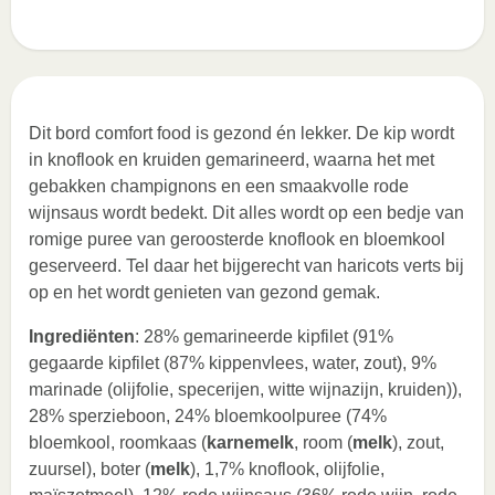
Dit bord comfort food is gezond én lekker. De kip wordt
in knoflook en kruiden gemarineerd, waarna het met
gebakken champignons en een smaakvolle rode
wijnsaus wordt bedekt. Dit alles wordt op een bedje van
romige puree van geroosterde knoflook en bloemkool
geserveerd. Tel daar het bijgerecht van haricots verts bij
op en het wordt genieten van gezond gemak.
Ingrediënten
: 28% gemarineerde kipfilet (91%
gegaarde kipfilet (87% kippenvlees, water, zout), 9%
marinade (olijfolie, specerijen, witte wijnazijn, kruiden)),
28% sperzieboon, 24% bloemkoolpuree (74%
bloemkool, roomkaas (
karnemelk
, room (
melk
), zout,
zuursel), boter (
melk
), 1,7% knoflook, olijfolie,