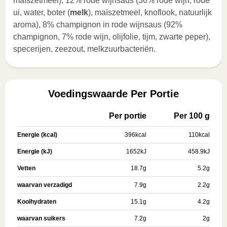
maïszetmeel), 12% rode wijnsaus (36% rode wijn, rode
ui, water, boter (
melk
), maïszetmeel, knoflook, natuurlijk
aroma), 8% champignon in rode wijnsaus (92%
champignon, 7% rode wijn, olijfolie, tijm, zwarte peper),
specerijen, zeezout, melkzuurbacteriën.
Voedingswaarde Per Portie
Per portie
Per 100 g
Energie (kcal)
396
kcal
110
kcal
Energie (kJ)
1652
kJ
458.9
kJ
Vetten
18.7
g
5.2
g
waarvan verzadigd
7.9
g
2.2
g
Koolhydraten
15.1
g
4.2
g
waarvan suikers
7.2
g
2
g