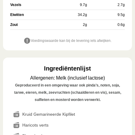
Vezels
9.7
g
2.7
g
Eiwitten
34.2
g
9.5
g
Zout
2
g
0.6
g
Voedingswaarde kan bij de levering iets afwijken.
Ingrediëntenlijst
Allergenen
:
Melk (inclusief lactose)
Geproduceerd in een omgeving waar ook pinda’s, noten, soja,
tarwe, eieren, melk, zeevruchten (schaaldieren en vis), sesam,
sulfieten en mosterd worden verwerkt.
Kruid Gemarineerde Kipfilet
Haricots verts