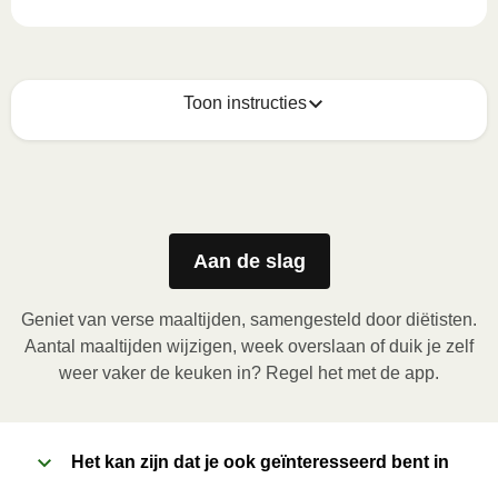
Toon instructies
Zo geniet je er op z'n best van
1
Bewaar in de koelkast tussen 1- 4ºC.

Schud en consumeer het direct. Eenmaal geopend, 
Aan de slag
in de koelkast bewaren tussen 1-4 ºC en consumeer 
binnen 48 uur na opening.
Geniet van verse maaltijden, samengesteld door diëtisten.
Aantal maaltijden wijzigen, week overslaan of duik je zelf
weer vaker de keuken in? Regel het met de app.
Het kan zijn dat je ook geïnteresseerd bent in