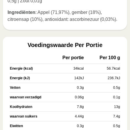
0,5g | Zout 0,01g
Ingrediënten
: Appel (71,97%), gember (18%),
citroensap (10%), antioxidant: ascorbinezuur (0,03%).
Voedingswaarde Per Portie
Per portie
Per 100 g
Energie (kcal)
34
kcal
56.7
kcal
Energie (kJ)
142
kJ
236.7
kJ
Vetten
0.3
g
0.5
g
waarvan verzadigd
0.06
g
0.1
g
Koolhydraten
7.8
g
13
g
waarvan suikers
4.44
g
7.4
g
Eiwitten
0.3
g
0.5
g