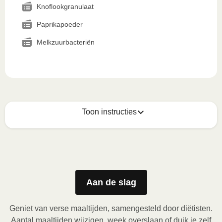
Knoflookgranulaat
Paprikapoeder
Melkzuurbacteriën
Toon instructies
Zo geniet je er op z'n best van
1
Magnetron (800W)
:

Verwijder de kartonnen sleeve en prik enkele gaatjes 
Aan de slag
in de folie. Plaats het bakje in de magnetron en 
verwarm de maaltijd gedurende 3,5 minuten. Laat de 
Geniet van verse maaltijden, samengesteld door diëtisten.
maaltijd daarna nog 1 minuut rusten voor het 
Aantal maaltijden wijzigen, week overslaan of duik je zelf