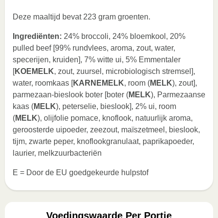
Deze maaltijd bevat 223 gram groenten.
Ingrediënten:
24% broccoli, 24% bloemkool, 20%
pulled beef [99% rundvlees, aroma, zout, water,
specerijen, kruiden], 7% witte ui, 5% Emmentaler
[
KOEMELK
, zout, zuursel, microbiologisch stremsel],
water, roomkaas [
KARNEMELK
, room (
MELK
), zout],
parmezaan-bieslook boter [boter (
MELK
), Parmezaanse
kaas (
MELK
), peterselie, bieslook], 2% ui, room
(
MELK
), olijfolie pomace, knoflook, natuurlijk aroma,
geroosterde uipoeder, zeezout, maïszetmeel, bieslook,
tijm, zwarte peper, knoflookgranulaat, paprikapoeder,
laurier, melkzuurbacteriën
E = Door de EU goedgekeurde hulpstof
Voedingswaarde Per Portie