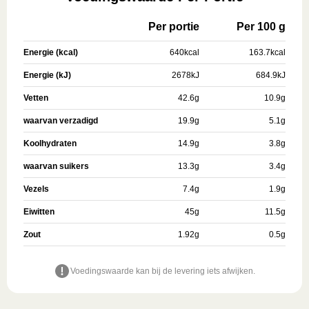
Per portie
Per 100 g
Energie (kcal)
640
kcal
163.7
kcal
Energie (kJ)
2678
kJ
684.9
kJ
Vetten
42.6
g
10.9
g
waarvan verzadigd
19.9
g
5.1
g
Koolhydraten
14.9
g
3.8
g
waarvan suikers
13.3
g
3.4
g
Vezels
7.4
g
1.9
g
Eiwitten
45
g
11.5
g
Zout
1.92
g
0.5
g
Voedingswaarde kan bij de levering iets afwijken.