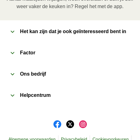
verwijderen van de folie. Pas bij het openen op voor 
weer vaker de keuken in? Regel het met de app.
vrijkomende damp.
2
Het kan zijn dat je ook geïnteresseerd bent in
Oven (170 ̊C)
:

Verwarm de oven voor. Verwijder de kartonnen 
sleeve en prik enkele gaatjes in de folie. Plaats het 
Factor
bakje in een voorverwarmde oven en verwarm de 
maaltijd gedurende 20 minuten. Laat de maaltijd 
Ons bedrijf
daarna nog 1 minuut rusten voor het verwijderen van 
de folie. Pas bij het openen op voor vrijkomende 
damp.
Helpcentrum
Algemene voorwaarden
Privacybeleid
Cookievoorkeuren