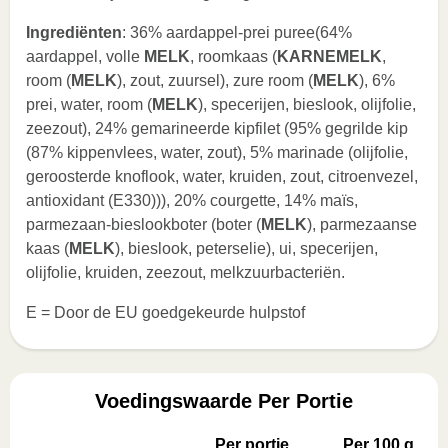
Ingrediënten
: 36% aardappel-prei puree(64%
aardappel, volle
MELK
, roomkaas (
KARNEMELK
,
room (
MELK
), zout, zuursel), zure room (
MELK
), 6%
prei, water, room (
MELK
), specerijen, bieslook, olijfolie,
zeezout), 24% gemarineerde kipfilet (95% gegrilde kip
(87% kippenvlees, water, zout), 5% marinade (olijfolie,
geroosterde knoflook, water, kruiden, zout, citroenvezel,
antioxidant (E330))), 20% courgette, 14% maïs,
parmezaan-bieslookboter (boter (
MELK
), parmezaanse
kaas (
MELK
), bieslook, peterselie), ui, specerijen,
olijfolie, kruiden, zeezout, melkzuurbacteriën.
E = Door de EU goedgekeurde hulpstof
Voedingswaarde Per Portie
Per portie
Per 100 g