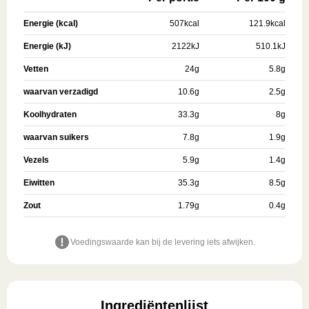
Energie (kcal)
507
kcal
121.9
kcal
Energie (kJ)
2122
kJ
510.1
kJ
Vetten
24
g
5.8
g
waarvan verzadigd
10.6
g
2.5
g
Koolhydraten
33.3
g
8
g
waarvan suikers
7.8
g
1.9
g
Vezels
5.9
g
1.4
g
Eiwitten
35.3
g
8.5
g
Zout
1.79
g
0.4
g
Voedingswaarde kan bij de levering iets afwijken.
Ingrediëntenlijst