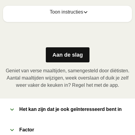
Toon instructies
Zo geniet je er op z'n best van
1
Magnetron (800W)
:

Verwijder de kartonnen sleeve en prik enkele gaatjes 
Aan de slag
in de folie. Plaats het bakje in de magnetron en 
verwarm de maaltijd gedurende 3,5 minuten. Laat de 
Geniet van verse maaltijden, samengesteld door diëtisten.
maaltijd daarna nog 1 minuut rusten voor het 
Aantal maaltijden wijzigen, week overslaan of duik je zelf
verwijderen van de folie. Pas bij het openen op voor 
weer vaker de keuken in? Regel het met de app.
vrijkomende damp.
2
Het kan zijn dat je ook geïnteresseerd bent in
Oven (170˚C)
:

Verwarm de oven voor. Verwijder de kartonnen 
sleeve en prik enkele gaatjes in de folie. Plaats het 
Factor