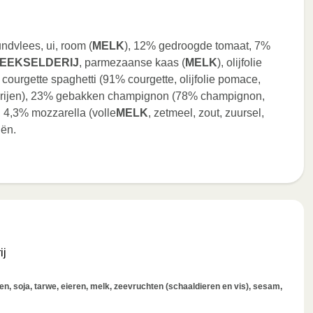
dvlees, ui, room (
MELK
), 12% gedroogde tomaat, 7%
EEKSELDERIJ
, parmezaanse kaas (
MELK
), olijfolie
courgette spaghetti (91% courgette, olijfolie pomace,
cerijen), 23% gebakken champignon (78% champignon,
), 4,3% mozzarella (volle
MELK
, zetmeel, zout, zuursel,
iën.
ij
, soja, tarwe, eieren, melk, zeevruchten (schaaldieren en vis), sesam,