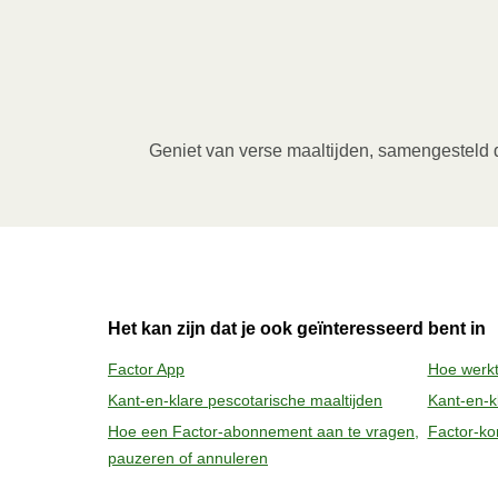
1
Magnetron (800W)
:

Verwijder de kartonnen sleeve en prik enkel
verwarm de maaltijd gedurende 3,5 minuten
Geniet van verse maaltijden, samengesteld do
verwijderen van de folie. Pas bij het ope
2
Oven (170 ̊C)
:

Verwarm de oven voor. Verwijder de kartonne
bakje in een voorverwarmde oven en verwa
daarna nog 1 minuut rusten voor het verwij
Het kan zijn dat je ook geïnteresseerd bent in
vrijkomende damp.
Factor App
Hoe werkt
Kant-en-klare pescotarische maaltijden
Kant-en-kl
Hoe een Factor-abonnement aan te vragen,
Factor-ko
pauzeren of annuleren