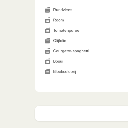
Rundvlees
Room
Tomatenpuree
Olijfolie
Courgette-spaghetti
Bosui
Bleekselderij
Zo geniet je er op z'n best