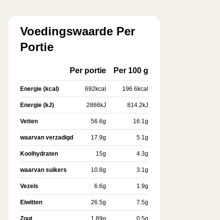
Voedingswaarde Per
Portie
Per portie
Per 100 g
Energie (kcal)
692
kcal
196.6
kcal
Energie (kJ)
2866
kJ
814.2
kJ
Vetten
56.6
g
16.1
g
waarvan verzadigd
17.9
g
5.1
g
Koolhydraten
15
g
4.3
g
waarvan suikers
10.8
g
3.1
g
Vezels
6.6
g
1.9
g
Eiwitten
26.5
g
7.5
g
Zout
1.89
g
0.5
g