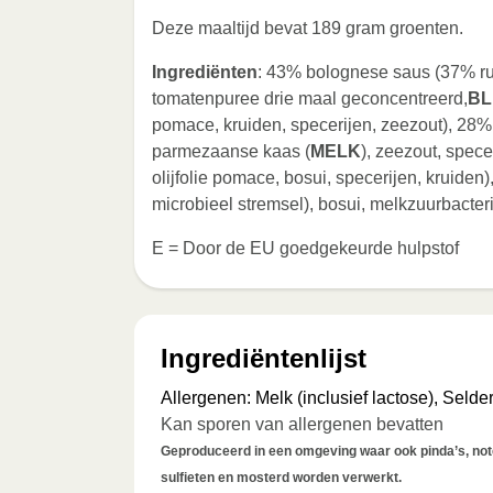
Deze maaltijd bevat 189 gram groenten.
Ingrediënten
: 43% bolognese saus (37% run
tomatenpuree drie maal geconcentreerd,
BL
pomace, kruiden, specerijen, zeezout), 28% 
parmezaanse kaas (
MELK
), zeezout, spe
olijfolie pomace, bosui, specerijen, kruiden
microbieel stremsel), bosui, melkzuurbacter
E = Door de EU goedgekeurde hulpstof
Ingrediëntenlijst
Allergenen
:
Melk (inclusief lactose), Selder
Kan sporen van allergenen bevatten
Geproduceerd in een omgeving waar ook pinda’s, noten
sulfieten en mosterd worden verwerkt.