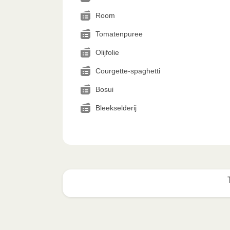
Room
Tomatenpuree
Olijfolie
Courgette-spaghetti
Bosui
Bleekselderij
Zo geniet je er op z'n best
1