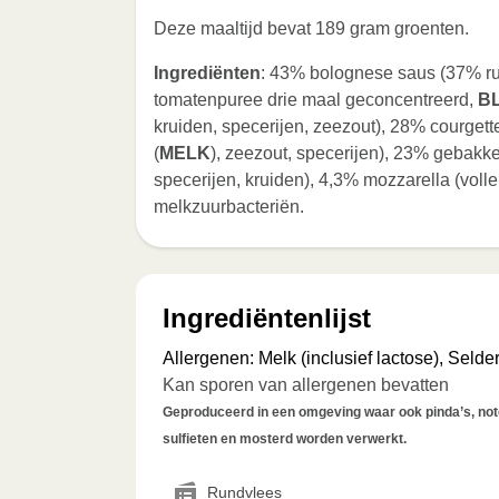
Deze maaltijd bevat 189 gram groenten.
Ingrediënten
: 43% bolognese saus (37% run
tomatenpuree drie maal geconcentreerd,
B
kruiden, specerijen, zeezout), 28% courgett
(
MELK
), zeezout, specerijen), 23% gebakk
specerijen, kruiden), 4,3% mozzarella (voll
melkzuurbacteriën.
Ingrediëntenlijst
Allergenen
:
Melk (inclusief lactose), Selder
Kan sporen van allergenen bevatten
Geproduceerd in een omgeving waar ook pinda’s, noten
sulfieten en mosterd worden verwerkt.
Rundvlees