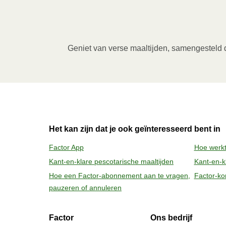
Magnetron (800W)
:

Verwijder de kartonnen sleeve en prik enkel
verwarm de maaltijd gedurende 3,5 minuten
Geniet van verse maaltijden, samengesteld do
verwijderen van de folie. Pas bij het ope
2
Oven (170 ̊C)
:

Verwarm de oven voor. Verwijder de kartonne
bakje in een voorverwarmde oven en verwa
daarna nog 1 minuut rusten voor het verwij
Het kan zijn dat je ook geïnteresseerd bent in
vrijkomende damp.
Factor App
Hoe werkt
Kant-en-klare pescotarische maaltijden
Kant-en-kl
Hoe een Factor-abonnement aan te vragen,
Factor-ko
pauzeren of annuleren
Factor
Ons bedrijf