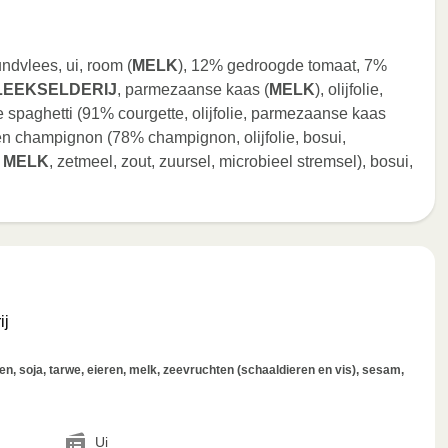
dvlees, ui, room (
MELK
), 12% gedroogde tomaat, 7%
LEEKSELDERIJ
, parmezaanse kaas (
MELK
), olijfolie,
e spaghetti (91% courgette, olijfolie, parmezaanse kaas
en champignon (78% champignon, olijfolie, bosui,
e
MELK
, zetmeel, zout, zuursel, microbieel stremsel), bosui,
ij
, soja, tarwe, eieren, melk, zeevruchten (schaaldieren en vis), sesam,
Ui