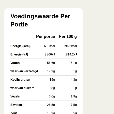
Voedingswaarde Per
Portie
Per portie
Per 100 g
Energie (kcal)
692
kcal
196.6
kcal
Energie (kJ)
2866
kJ
814.2
kJ
Vetten
56.6
g
16.1
g
waarvan verzadigd
17.9
g
5.1
g
Koolhydraten
15
g
4.3
g
waarvan suikers
10.8
g
3.1
g
Vezels
6.6
g
1.9
g
Eiwitten
26.5
g
7.5
g
Zout
1.89
g
0.5
g