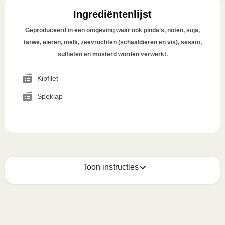
Ingrediëntenlijst
Geproduceerd in een omgeving waar ook pinda’s, noten, soja,
tarwe, eieren, melk, zeevruchten (schaaldieren en vis), sesam,
sulfieten en mosterd worden verwerkt.
Kipfilet
Speklap
Toon instructies
Zo geniet je er op z'n best van
1