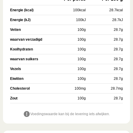
Energie (kcal)
100
kcal
28.7
kcal
Energie (kJ)
100
kJ
28.7
kJ
Vetten
100
g
28.7
g
waarvan verzadigd
100
g
28.7
g
Koolhydraten
100
g
28.7
g
waarvan suikers
100
g
28.7
g
Vezels
100
g
28.7
g
Eiwitten
100
g
28.7
g
Cholesterol
100
mg
28.7
mg
Zout
100
g
28.7
g
Voedingswaarde kan bij de levering iets afwijken.