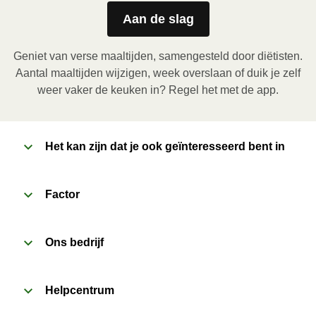
HEATING TIMES MAY VARY; REHEAT CONTENTS 
TO 165°F.
Aan de slag
MICROWAVE • 1. Remove outer packaging and 
pierce plastic film a few times with a fork or sharp 
Geniet van verse maaltijden, samengesteld door diëtisten.
knife to vent. 2. Microwave on HIGH for 2 minutes. If 
Aantal maaltijden wijzigen, week overslaan of duik je zelf
needed, continue to heat in 30 second intervals until 
weer vaker de keuken in? Regel het met de app.
desired temperature is reached. 3. Let stand for 2 
minutes. Carefully remove film. Transfer contents to a 
plate and enjoy!
Het kan zijn dat je ook geïnteresseerd bent in
Factor
Ons bedrijf
Helpcentrum