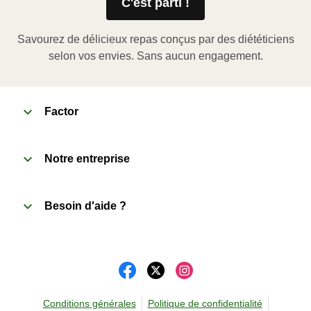
Verwijder de kartonnen sleeve en prik enkele gaatjes 
C'est parti !
in de folie. Plaats het bakje in de magnetron en 
verwarm de maaltijd gedurende 3,5 minuten. Laat de 
Savourez de délicieux repas conçus par des diététiciens
maaltijd daarna nog 1 minuut rusten voor het 
selon vos envies. Sans aucun engagement.
verwijderen van de folie. Pas bij het openen op voor 
vrijkomende damp.
Factor
2
Oven (170˚C)
:

Verwarm de oven voor. Verwijder de kartonnen 
Notre entreprise
sleeve en prik enkele gaatjes in de folie. Plaats het 
bakje in een voorverwarmde oven en verwarm de 
Besoin d'aide ?
maaltijd gedurende 20 minuten. Laat de maaltijd 
daarna nog 1 minuut rusten voor het verwijderen van 
de folie. Pas bij het openen op voor vrijkomende 
damp.
Conditions générales
Politique de confidentialité