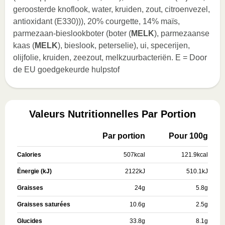
geroosterde knoflook, water, kruiden, zout, citroenvezel,
antioxidant (E330))), 20% courgette, 14% maïs,
parmezaan-bieslookboter (boter (
MELK
), parmezaanse
kaas (
MELK
), bieslook, peterselie), ui, specerijen,
olijfolie, kruiden, zeezout, melkzuurbacteriën. E = Door
de EU goedgekeurde hulpstof
Valeurs Nutritionnelles Par Portion
Par portion
Pour 100g
Calories
507
kcal
121.9
kcal
Énergie (kJ)
2122
kJ
510.1
kJ
Graisses
24
g
5.8
g
Graisses saturées
10.6
g
2.5
g
Glucides
33.8
g
8.1
g