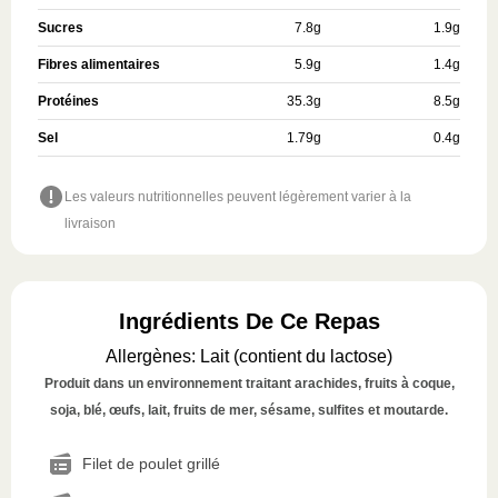
Sucres
7.8
g
1.9
g
Fibres alimentaires
5.9
g
1.4
g
Protéines
35.3
g
8.5
g
Sel
1.79
g
0.4
g
Les valeurs nutritionnelles peuvent légèrement varier à la
livraison
Ingrédients De Ce Repas
Allergènes
:
Lait (contient du lactose)
Produit dans un environnement traitant arachides, fruits à coque,
soja, blé, œufs, lait, fruits de mer, sésame, sulfites et moutarde.
Filet de poulet grillé