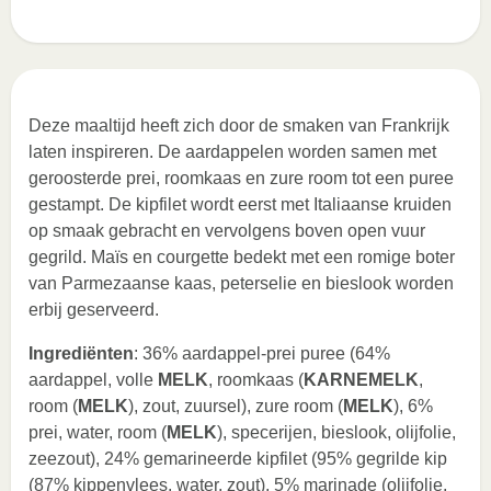
Deze maaltijd heeft zich door de smaken van Frankrijk
laten inspireren. De aardappelen worden samen met
geroosterde prei, roomkaas en zure room tot een puree
gestampt. De kipfilet wordt eerst met Italiaanse kruiden
op smaak gebracht en vervolgens boven open vuur
gegrild. Maïs en courgette bedekt met een romige boter
van Parmezaanse kaas, peterselie en bieslook worden
erbij geserveerd.
Ingrediënten
: 36% aardappel-prei puree (64%
aardappel, volle
MELK
, roomkaas (
KARNEMELK
,
room (
MELK
), zout, zuursel), zure room (
MELK
), 6%
prei, water, room (
MELK
), specerijen, bieslook, olijfolie,
zeezout), 24% gemarineerde kipfilet (95% gegrilde kip
(87% kippenvlees, water, zout), 5% marinade (olijfolie,