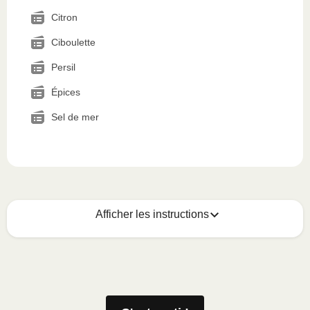
Citron
Ciboulette
Persil
Épices
Sel de mer
Afficher les instructions
Voici comment savourer ce plat
1
Magnetron (800W)
:
