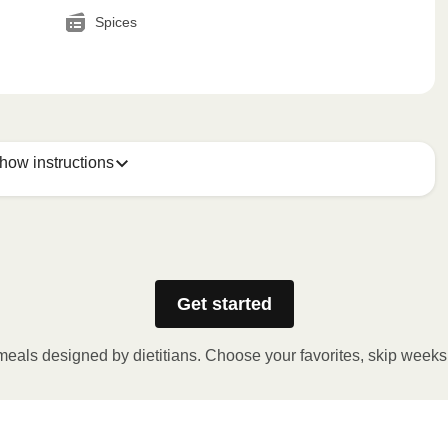
Spices
how instructions
Get started
e gaatjes in de folie. Plaats het bakje in de magnetron en 
. Laat de maaltijd daarna nog 1 minuut rusten voor het 
meals designed by dietitians. Choose your favorites, skip weeks
nen op voor vrijkomende damp.