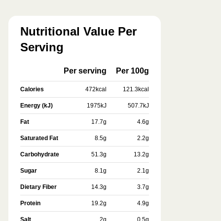
Nutritional Value Per
Serving
Per serving
Per 100g
Calories
472
kcal
121.3
kcal
Energy (kJ)
1975
kJ
507.7
kJ
Fat
17.7
g
4.6
g
Saturated Fat
8.5
g
2.2
g
Carbohydrate
51.3
g
13.2
g
Sugar
8.1
g
2.1
g
Dietary Fiber
14.3
g
3.7
g
Protein
19.2
g
4.9
g
Salt
2
g
0.5
g