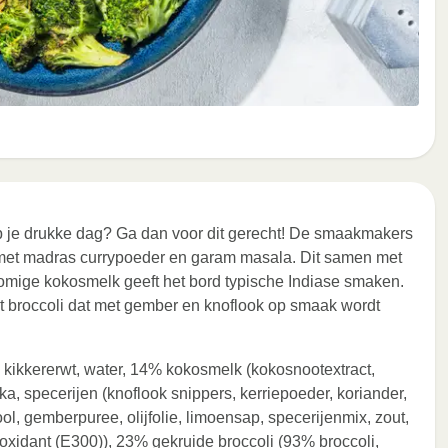
 je drukke dag? Ga dan voor dit gerecht! De smaakmakers
 met madras currypoeder en garam masala. Dit samen met
romige kokosmelk geeft het bord typische Indiase smaken.
met broccoli dat met gember en knoflook op smaak wordt
 kikkererwt, water, 14% kokosmelk (kokosnootextract,
ika, specerijen (knoflook snippers, kerriepoeder, koriander,
ol, gemberpuree, olijfolie, limoensap, specerijenmix, zout,
oxidant (E300)), 23% gekruide broccoli (93% broccoli,