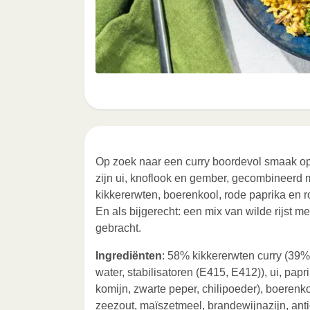
Op zoek naar een curry boordevol smaak op
zijn ui, knoflook en gember, gecombineerd
kikkererwten, boerenkool, rode paprika en 
En als bijgerecht: een mix van wilde rijst 
gebracht.
Ingrediënten
: 58% kikkererwten curry (39%
water, stabilisatoren (E415, E412)), ui, papr
komijn, zwarte peper, chilipoeder), boerenko
zeezout, maïszetmeel, brandewijnazijn, anti