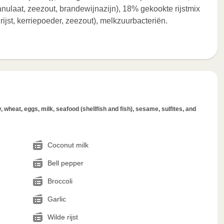
anulaat, zeezout, brandewijnazijn), 18% gekookte rijstmix
rijst, kerriepoeder, zeezout), melkzuurbacteriën.
wheat, eggs, milk, seafood (shellfish and fish), sesame, sulfites, and
Coconut milk
Bell pepper
Broccoli
Garlic
Wilde rijst